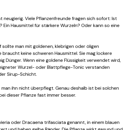
neugierig. Viele Pflanzenfreunde fragen sich sofort: Ist
? Ein Hausmittel für stärkere Wurzeln? Oder kann so eine
 sollte man mit goldenen, klebrigen oder öligen
nze braucht keine schweren Hausmittel. Sie mag lockere
ig Dünger. Wenn eine goldene Flüssigkeit verwendet wird,
geeigneter Wurzel- oder Blattpflege-Tonic verstanden
der Sirup-Schicht.
man ihn nicht überpflegt. Genau deshalb ist bei solchen
ei dieser Pflanze fast immer besser.
ieria oder Dracaena trifasciata genannt, in einem blauen
stert und haben gelbe Ränder. Die Pflanze wirkt gesund und