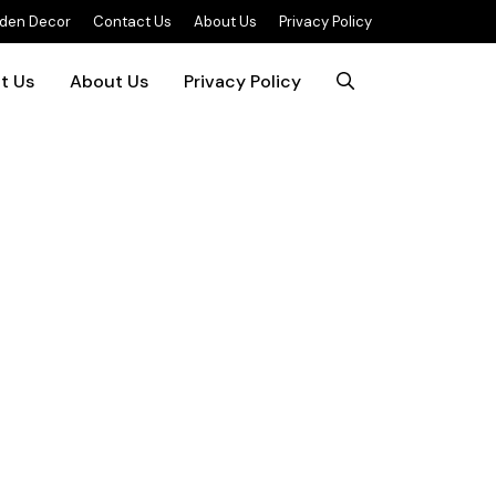
rden Decor
Contact Us
About Us
Privacy Policy
t Us
About Us
Privacy Policy